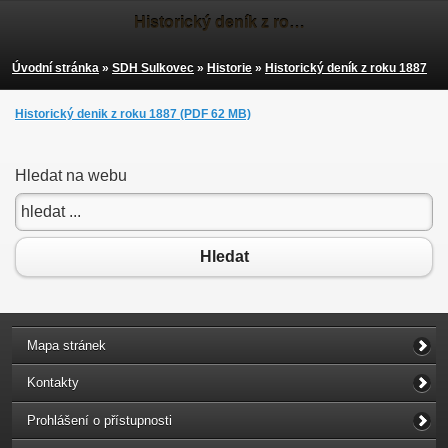
Historický deník z roku 1887
Úvodní stránka
»
SDH Sulkovec
»
Historie
»
Historický deník z roku 1887
Historický denik z roku 1887 (PDF 62 MB)
Hledat na webu
Hledat
Mapa stránek
Kontakty
Prohlášení o přístupnosti