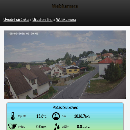
Webkamera
Úvodní stránka
»
Úřad on-line
»
Webkamera