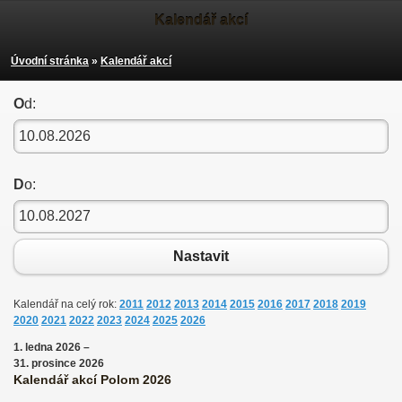
Kalendář akcí
Úvodní stránka
»
Kalendář akcí
O
d:
D
o:
Nastavit
Kalendář na celý rok:
2011
2012
2013
2014
2015
2016
2017
2018
2019
2020
2021
2022
2023
2024
2025
2026
1. ledna 2026 –
31. prosince 2026
Kalendář akcí Polom 2026