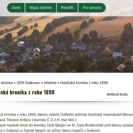
Úvod
Mapa stránek
Rejstřík
Pro seniory
 stránka
»
SDH Sulkovec
»
Historie
»
Hasičská kronika z roku 1898
čská kronika z roku 1898
Velikost textu:
ká kronika z roku 1898, kterou vydala Ústřední jednota hasičská markrabství Mora
ná Titusem Krškou (starosta Č.Ú.J.H. mar Mor.).
ze najdete úvod do kroniky, části týkající se IV. župy Boskovické pod kterou spada
ý v Sulkovci a článek týkající se přímo Sboru hasičů v Sulkovci.