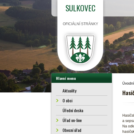
SULKOVEC
OFICIÁLNÍ STRÁNKY
Hlavní menu
Úvodní
Aktuality
Hasi
O obci
Úřední deska
Hasičs
Úřad on-line
a sepsa
Na odka
Obecní úřad
hasičsk