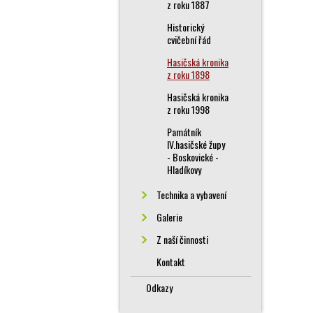
z roku 1887
Historický
cvičební řád
Hasičská kronika
z roku 1898
Hasičská kronika
z roku 1998
Památník
IV.hasičské župy
- Boskovické -
Hladíkovy
Technika a vybavení
Galerie
Z naší činnosti
Kontakt
Odkazy