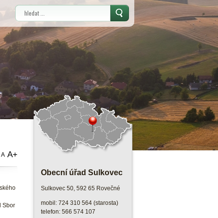
Vyhledávání
A+
A
Obecní úřad Sulkovec
vského
Sulkovec 50, 592 65 Rovečné
mobil: 724 310 564 (starosta)
l Sbor
telefon: 566 574 107