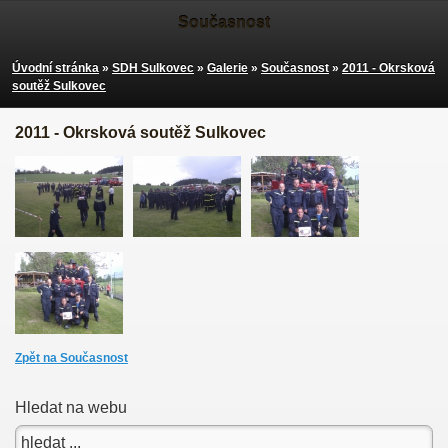
Současnost
Úvodní stránka
»
SDH Sulkovec
»
Galerie
»
Současnost
»
2011 - Okrsková
soutěž Sulkovec
2011 - Okrsková soutěž Sulkovec
Zpět na Současnost
Hledat na webu