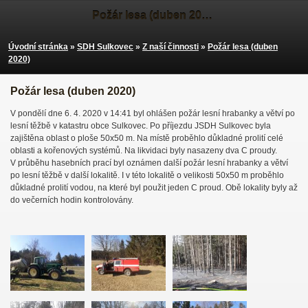
Požár lesa (duben 2020)
Úvodní stránka
»
SDH Sulkovec
»
Z naší činnosti
»
Požár lesa (duben
2020)
Požár lesa (duben 2020)
V pondělí dne 6. 4. 2020 v 14:41 byl ohlášen požár lesní hrabanky a větví po
lesní těžbě v katastru obce Sulkovec. Po příjezdu JSDH Sulkovec byla
zajištěna oblast o ploše 50x50 m. Na místě proběhlo důkladné prolití celé
oblasti a kořenových systémů. Na likvidaci byly nasazeny dva C proudy.
V průběhu hasebních prací byl oznámen další požár lesní hrabanky a větví
po lesní těžbě v další lokalitě. I v této lokalitě o velikosti 50x50 m proběhlo
důkladné prolití vodou, na které byl použit jeden C proud. Obě lokality byly až
do večerních hodin kontrolovány.