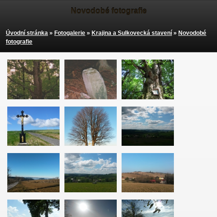
Novodobé fotografie
Úvodní stránka
»
Fotogalerie
»
Krajina a Sulkovecká stavení
»
Novodobé
fotografie