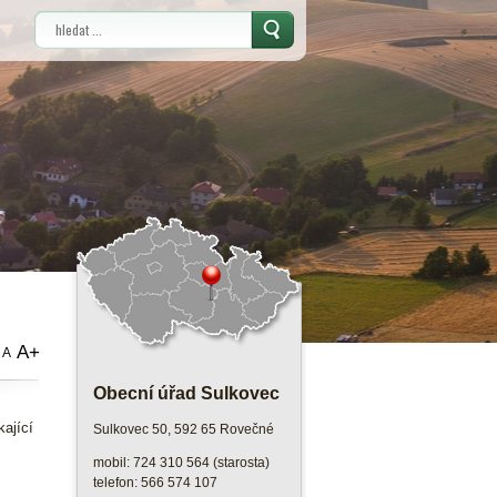
Vyhledávání
A+
A
Obecní úřad Sulkovec
kající
Sulkovec 50, 592 65 Rovečné
mobil: 724 310 564 (starosta)
telefon: 566 574 107