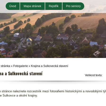
Úvod
Mapa stránek
Rejstřík
Pro seniory
 stránka
»
Fotogalerie
»
Krajina a Sulkovecká stavení
na a Sulkovecká stavení
Velikost textu:
o stránce naleznete rozcestník mezi fotorafiemi historickými a novodobými tý
e Sulkovce a okolní krajiny.