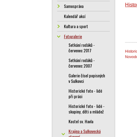
Histo
Samospráva
Kalendář akcí
Kultura a sport
Fotogalerie
Setkání rodáků -
červenec 2017
Histori
Novodo
Setkání rodáků -
červenec 2007
Galerie čísel popisných
v Sulkovci
Historické foto - lidé
při práci
Historické foto - lidé -
skupiny, děti a mládež
Kostel sv. Havla
Krajina a Sulkovecká
stavení