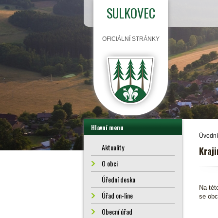
SULKOVEC
OFICIÁLNÍ STRÁNKY
Hlavní menu
Úvodní
Aktuality
Kraji
O obci
Úřední deska
Na tét
Úřad on-line
se obc
Obecní úřad