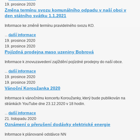
19. prosince 2020
Změna termínu svozu komunálního odpadu v naší obci v
den státního svátku 1.1.2021
Informace ke změně termínu pravidelného svozu KO.
...
další informace
19. prosince 2020
19. prosince 2020
Pojízdná prodejna maso uzeniny Bobrová
Informace k znovuzavedení zajíždění pojízdné prodejny do naší obce.
...
další informace
19. prosince 2020
19. prosince 2020
Vánoční Koroužanka 2020
Informace k vánočnímu koncertu Koroužanky, který bude publikován na
stránkách YouTube dne 23.12.2020 v 18 hodin.
...
další informace
21. listopadu 2020
Oznámení o přerušení dodávky elektrické energie
Informace k plánované odstávce NN