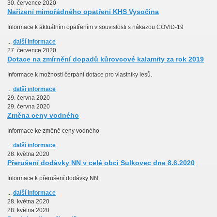
30. července 2020
Nařízení mimořádného opatření KHS Vysočina
Informace k aktuálním opatřením v souvislosti s nákazou COVID-19
...
další informace
27. července 2020
Dotace na zmírnění dopadů kůrovcové kalamity za rok 2019
Informace k možnosti čerpání dotace pro vlastníky lesů.
...
další informace
29. června 2020
29. června 2020
Změna ceny vodného
Informace ke změně ceny vodného
...
další informace
28. května 2020
Přerušení dodávky NN v celé obci Sulkovec dne 8.6.2020
Informace k přerušení dodávky NN
...
další informace
28. května 2020
28. května 2020