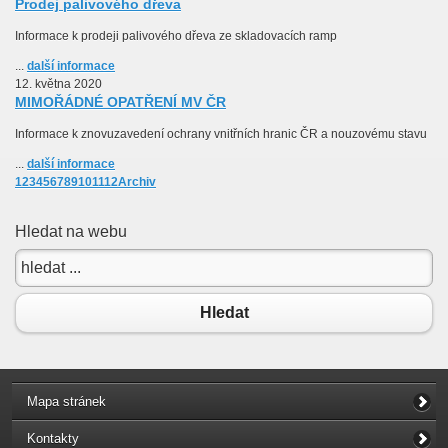
Prodej palivového dřeva
Informace k prodeji palivového dřeva ze skladovacích ramp
...
další informace
12. května 2020
MIMOŘÁDNÉ OPATŘENÍ MV ČR
Informace k znovuzavedení ochrany vnitřních hranic ČR a nouzovému stavu
...
další informace
1
2
3
4
5
6
7
8
9
10
11
12
Archiv
Hledat na webu
Hledat
Mapa stránek
Kontakty