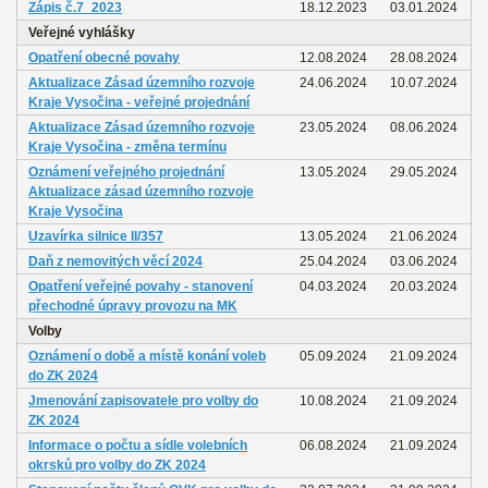
Zápis č.7_2023
18.12.2023
03.01.2024
Veřejné vyhlášky
Opatření obecné povahy
12.08.2024
28.08.2024
Aktualizace Zásad územního rozvoje
24.06.2024
10.07.2024
Kraje Vysočina - veřejné projednání
Aktualizace Zásad územního rozvoje
23.05.2024
08.06.2024
Kraje Vysočina - změna termínu
Oznámení veřejného projednání
13.05.2024
29.05.2024
Aktualizace zásad územního rozvoje
Kraje Vysočina
Uzavírka silnice II/357
13.05.2024
21.06.2024
Daň z nemovitých věcí 2024
25.04.2024
03.06.2024
Opatření veřejné povahy - stanovení
04.03.2024
20.03.2024
přechodné úpravy provozu na MK
Volby
Oznámení o době a místě konání voleb
05.09.2024
21.09.2024
do ZK 2024
Jmenování zapisovatele pro volby do
10.08.2024
21.09.2024
ZK 2024
Informace o počtu a sídle volebních
06.08.2024
21.09.2024
okrsků pro volby do ZK 2024