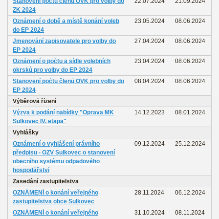
Stanovení počtu členů OVK pro volby do
22.07.2024
21.09.2024
ZK 2024
Oznámení o době a místě konání voleb
23.05.2024
08.06.2024
do EP 2024
Jmenování zapisovatele pro volby do
27.04.2024
08.06.2024
EP 2024
Oznámení o počtu a sídle volebních
23.04.2024
08.06.2024
okrsků pro volby do EP 2024
Stanovení počtu členů OVK pro volby do
08.04.2024
08.06.2024
EP 2024
Výběrová řízení
Výzva k podání nabídky "Oprava MK
14.12.2023
08.01.2024
Sulkovec IV. etapa"
Vyhlášky
Oznámení o vyhlášení právního
09.12.2024
25.12.2024
předpisu - OZV Sulkovec o stanovení
obecního systému odpadového
hospodářství
Zasedání zastupitelstva
OZNÁMENÍ o konání veřejného
28.11.2024
06.12.2024
zastupitelstva obce Sulkovec
OZNÁMENÍ o konání veřejného
31.10.2024
08.11.2024