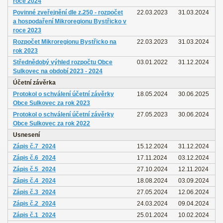
roce 2024
Povinné zveřejnění dle z.250 - rozpočet
22.03.2023
31.03.2024
a hospodaření Mikroregionu Bystřicko v
roce 2023
Rozpočet Mikroregionu Bystřicko na
22.03.2023
31.03.2024
rok 2023
Střednědobý výhled rozpočtu Obce
03.01.2022
31.12.2024
Sulkovec na období 2023 - 2024
Účetní závěrka
Protokol o schválení účetní závěrky
18.05.2024
30.06.2025
Obce Sulkovec za rok 2023
Protokol o schválení účetní závěrky
27.05.2023
30.06.2024
Obce Sulkovec za rok 2022
Usnesení
Zápis č.7_2024
15.12.2024
31.12.2024
Zápis č.6_2024
17.11.2024
03.12.2024
Zápis č.5_2024
27.10.2024
12.11.2024
Zápis č.4_2024
18.08.2024
03.09.2024
Zápis č.3_2024
27.05.2024
12.06.2024
Zápis č.2_2024
24.03.2024
09.04.2024
Zápis č.1_2024
25.01.2024
10.02.2024