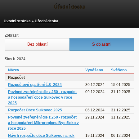
Úřední deska
Úvodní stránka
»
Úřední deska
Zobrazit:
Bez oblastí
S oblastmi
Stav k: 2024
Název
Vyvěšeno
Svěšeno
Rozpočet
Rozpočtové opatření č.8_2024
30.12.2024
15.01.2025
Povinné zveřejnění dle z.250 - rozpočet
09.12.2024
31.12.2025
a hospodaření obce Sulkovec v roce
2025
Rozpočet Obce Sulkovec 2025
06.12.2024
31.12.2025
Povinné zveřejnění dle z.250 - rozpočet
29.11.2024
31.12.2025
a hospodaření Mikroregionu Bystřicko v
roce 2025
Návrh rozpočtu obce Sulkovec na rok
19.11.2024
06.12.2024