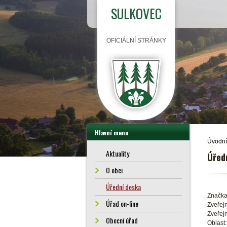
SULKOVEC
OFICIÁLNÍ STRÁNKY
Hlavní menu
Úvodní
Aktuality
Úřed
O obci
Úřední deska
Značka
Úřad on-line
Zveřejn
Zveřejn
Obecní úřad
Oblast