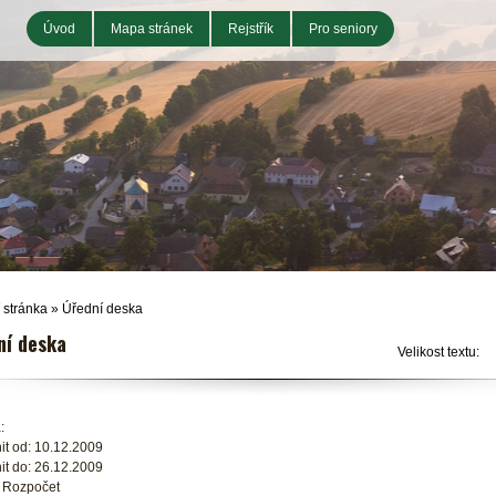
Úvod
Mapa stránek
Rejstřík
Pro seniory
 stránka
»
Úřední deska
ní deska
Velikost textu:
:
it od: 10.12.2009
it do: 26.12.2009
: Rozpočet