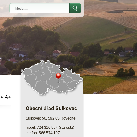
Vyhledávání
A+
A
Obecní úřad Sulkovec
Sulkovec 50, 592 65 Rovečné
mobil: 724 310 564 (starosta)
telefon: 566 574 107