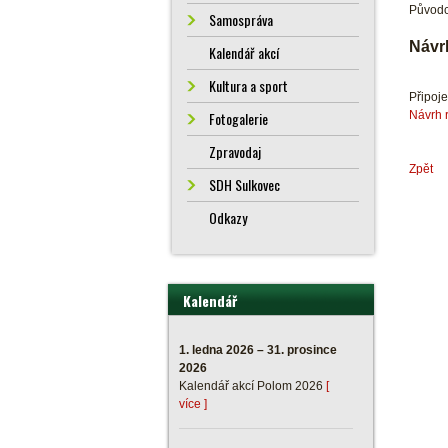
Původc
Samospráva
Návr
Kalendář akcí
Kultura a sport
Připoj
Návrh 
Fotogalerie
Zpravodaj
Zpět
SDH Sulkovec
Odkazy
Kalendář
1. ledna 2026 – 31. prosince
2026
Kalendář akcí Polom 2026
[
více ]