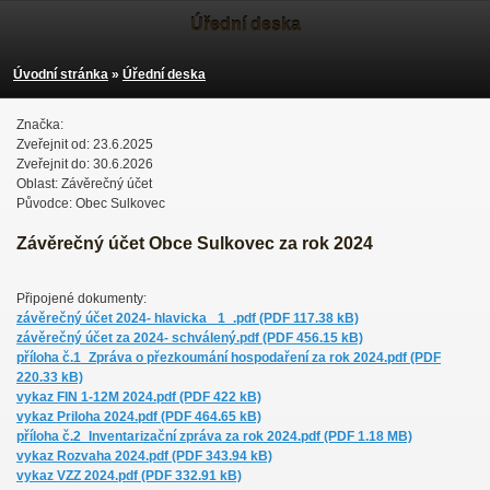
Úřední deska
Úvodní stránka
»
Úřední deska
Značka:
Zveřejnit od: 23.6.2025
Zveřejnit do: 30.6.2026
Oblast: Závěrečný účet
Původce: Obec Sulkovec
Závěrečný účet Obce Sulkovec za rok 2024
Připojené dokumenty:
závěrečný účet 2024- hlavicka _1_.pdf (PDF 117.38 kB)
závěrečný účet za 2024- schválený.pdf (PDF 456.15 kB)
příloha č.1_Zpráva o přezkoumání hospodaření za rok 2024.pdf (PDF
220.33 kB)
vykaz FIN 1-12M 2024.pdf (PDF 422 kB)
vykaz Priloha 2024.pdf (PDF 464.65 kB)
příloha č.2_Inventarizační zpráva za rok 2024.pdf (PDF 1.18 MB)
vykaz Rozvaha 2024.pdf (PDF 343.94 kB)
vykaz VZZ 2024.pdf (PDF 332.91 kB)