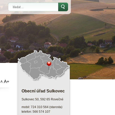
Vyhledávání
A+
A
Obecní úřad Sulkovec
Sulkovec 50, 592 65 Rovečné
mobil: 724 310 564 (starosta)
telefon: 566 574 107