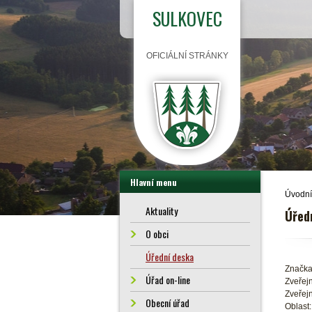
SULKOVEC
OFICIÁLNÍ STRÁNKY
Hlavní menu
Úvodní
Aktuality
Úřed
O obci
Úřední deska
Značka
Úřad on-line
Zveřejn
Zveřejn
Obecní úřad
Oblast