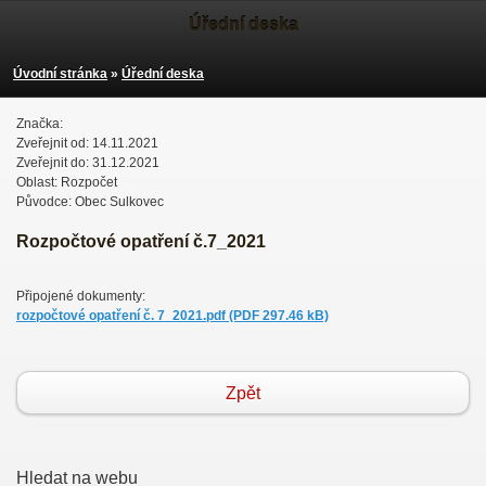
Úřední deska
Úvodní stránka
»
Úřední deska
Značka:
Zveřejnit od: 14.11.2021
Zveřejnit do: 31.12.2021
Oblast: Rozpočet
Původce: Obec Sulkovec
Rozpočtové opatření č.7_2021
Připojené dokumenty:
rozpočtové opatření č. 7_2021.pdf (PDF 297.46 kB)
Zpět
Hledat na webu