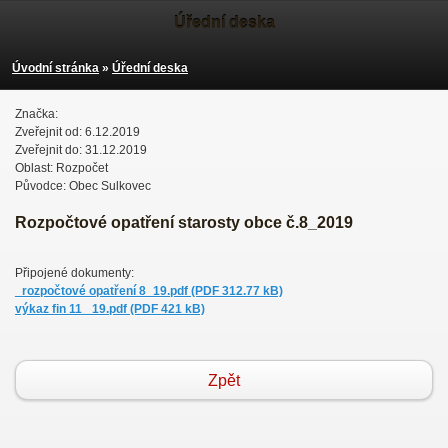
Úřední deska
Úvodní stránka
»
Úřední deska
Značka:
Zveřejnit od: 6.12.2019
Zveřejnit do: 31.12.2019
Oblast: Rozpočet
Původce: Obec Sulkovec
Rozpočtové opatření starosty obce č.8_2019
Připojené dokumenty:
_rozpočtové opatření 8_19.pdf (PDF 312.77 kB)
výkaz fin 11 _19.pdf (PDF 421 kB)
Zpět