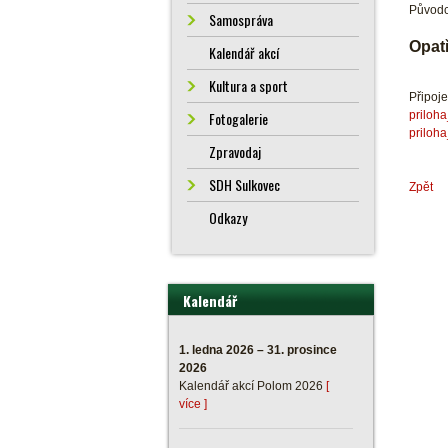
Původc
Samospráva
Opat
Kalendář akcí
Kultura a sport
Připoj
priloh
Fotogalerie
priloh
Zpravodaj
SDH Sulkovec
Zpět
Odkazy
Kalendář
1. ledna 2026 – 31. prosince
2026
Kalendář akcí Polom 2026
[
více ]