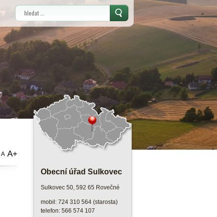
Vyhledávání
A+
A
Obecní úřad Sulkovec
Sulkovec 50, 592 65 Rovečné
mobil: 724 310 564 (starosta)
telefon: 566 574 107