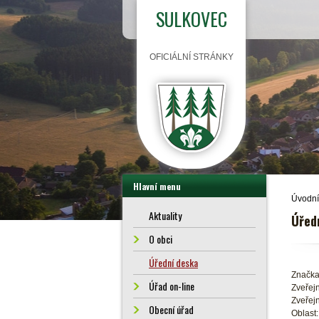
SULKOVEC
OFICIÁLNÍ STRÁNKY
Hlavní menu
Úvodní
Aktuality
Úřed
O obci
Úřední deska
Značka
Úřad on-line
Zveřejn
Zveřejn
Obecní úřad
Oblast: