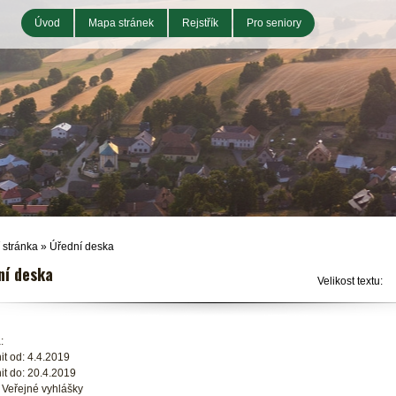
Úvod
Mapa stránek
Rejstřík
Pro seniory
 stránka
»
Úřední deska
ní deska
Velikost textu:
:
it od: 4.4.2019
it do: 20.4.2019
 Veřejné vyhlášky