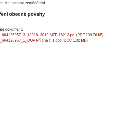
e: Ministerstvo zemědělství
ření obecné povahy
ené dokumenty:
a_664126957_3_18918_2019-MZE-16212.pdf (PDF 209.76 kB)
a_664126957_1_OOP Příloha č. 1.doc (DOC 1.32 MB)