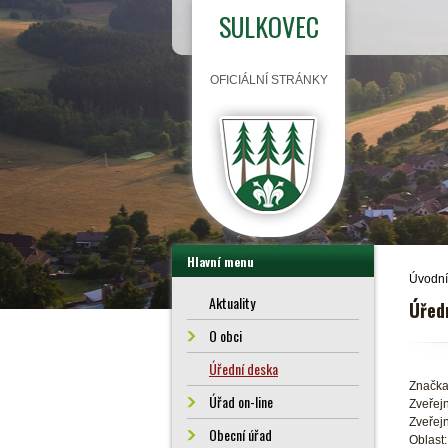
SULKOVEC
OFICIÁLNÍ STRÁNKY
Hlavní menu
Úvodní
Aktuality
Úřed
O obci
Úřední deska
Značka
Úřad on-line
Zveřejn
Zveřejn
Obecní úřad
Oblast