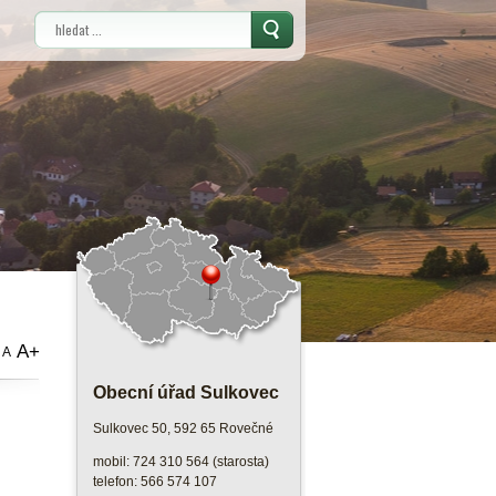
Vyhledávání
A+
A
Obecní úřad Sulkovec
Sulkovec 50, 592 65 Rovečné
mobil: 724 310 564 (starosta)
telefon: 566 574 107