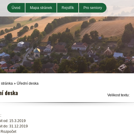
Úvod
Mapa stránek
Rejstřík
Pro seniory
 stránka
»
Úřední deska
ní deska
Velikost textu:
:
it od: 15.3.2019
it do: 31.12.2019
: Rozpočet