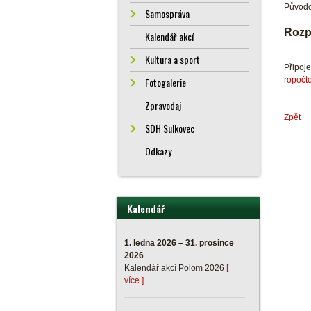
Původc
Samospráva
Rozp
Kalendář akcí
Kultura a sport
Připoj
ropočto
Fotogalerie
Zpravodaj
Zpět
SDH Sulkovec
Odkazy
Kalendář
1. ledna 2026 – 31. prosince
2026
Kalendář akcí Polom 2026
[
více ]