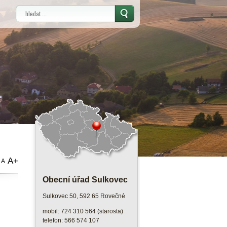
Vyhledávání
A+
A
Obecní úřad Sulkovec
Sulkovec 50, 592 65 Rovečné
mobil: 724 310 564 (starosta)
telefon: 566 574 107