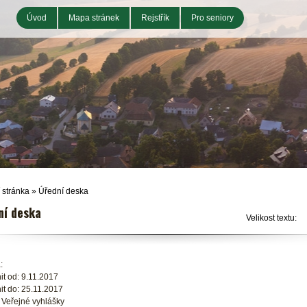
Úvod
Mapa stránek
Rejstřík
Pro seniory
 stránka
»
Úřední deska
ní deska
Velikost textu:
:
it od: 9.11.2017
it do: 25.11.2017
 Veřejné vyhlášky