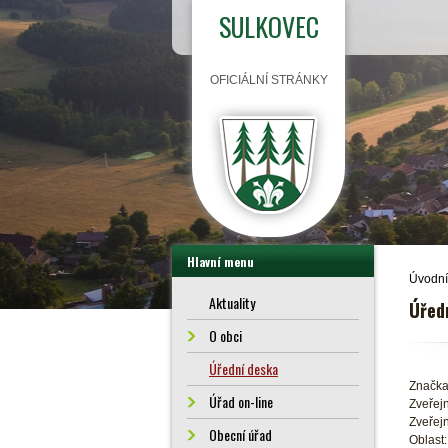
SULKOVEC
OFICIÁLNÍ STRÁNKY
Hlavní menu
Úvodní
Aktuality
Úřed
O obci
Úřední deska
Značka
Úřad on-line
Zveřejn
Zveřejn
Obecní úřad
Oblast: