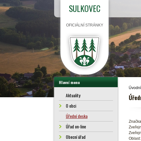
SULKOVEC
OFICIÁLNÍ STRÁNKY
Hlavní menu
Úvodní
Aktuality
Úřed
O obci
Úřední deska
Značka
Úřad on-line
Zveřejn
Zveřejn
Obecní úřad
Oblast