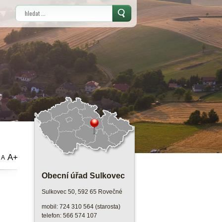
Vyhledávání
A+
A
Obecní úřad Sulkovec
Sulkovec 50, 592 65 Rovečné
mobil: 724 310 564 (starosta)
telefon: 566 574 107