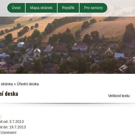
Úvod
Mapa stránek
Rejstřík
Pro seniory
 stránka
»
Úřední deska
ní deska
Velikost textu:
:
it od: 3.7.2013
it do: 19.7.2013
: Usnesení