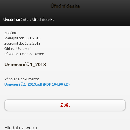
Úřední deska
Úvodní stránka
»
Úřední deska
Značka:
Zveřejnit od: 30.1.2013
Zveřejnit do: 15.2.2013
Oblast: Usnesení
Původce: Obec Sulkovec
Usnesení č.1_2013
Připojené dokumenty:
Usneseni č.1_2013.pdf (PDF 164.96 kB)
Zpět
Hledat na webu