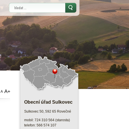
Vyhledávání
A+
A
Obecní úřad Sulkovec
Sulkovec 50, 592 65 Rovečné
mobil: 724 310 564 (starosta)
telefon: 566 574 107