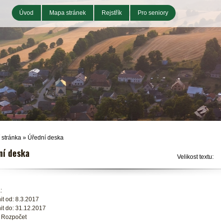
Úvod
Mapa stránek
Rejstřík
Pro seniory
 stránka
»
Úřední deska
ní deska
Velikost textu:
:
it od: 8.3.2017
it do: 31.12.2017
: Rozpočet