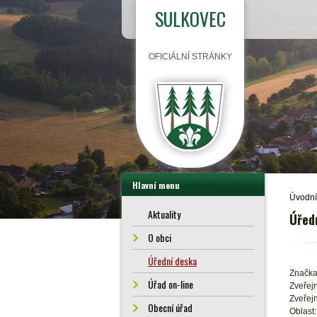
SULKOVEC
OFICIÁLNÍ STRÁNKY
Hlavní menu
Úvodní
Aktuality
Úřed
O obci
Úřední deska
Značka
Úřad on-line
Zveřejn
Zveřejn
Obecní úřad
Oblast