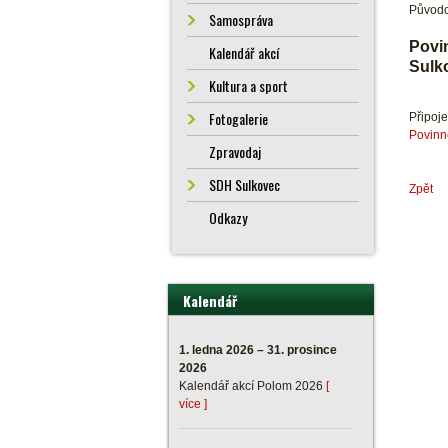
Původc
Samospráva
Povi
Kalendář akcí
Sulk
Kultura a sport
Fotogalerie
Připoj
Povinn
Zpravodaj
SDH Sulkovec
Zpět
Odkazy
Kalendář
1. ledna 2026 – 31. prosince
2026
Kalendář akcí Polom 2026
[
více ]