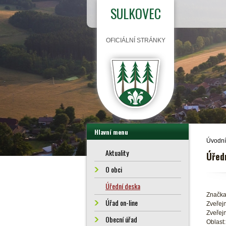
SULKOVEC
OFICIÁLNÍ STRÁNKY
Hlavní menu
Úvodní
Aktuality
Úřed
O obci
Úřední deska
Značka
Úřad on-line
Zveřejn
Zveřejn
Obecní úřad
Oblast