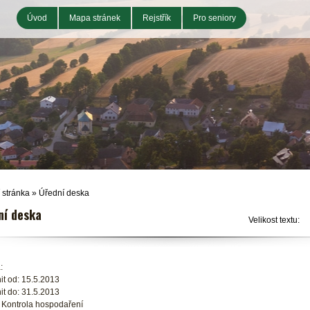
Úvod
Mapa stránek
Rejstřík
Pro seniory
 stránka
»
Úřední deska
ní deska
Velikost textu:
:
it od: 15.5.2013
it do: 31.5.2013
: Kontrola hospodaření