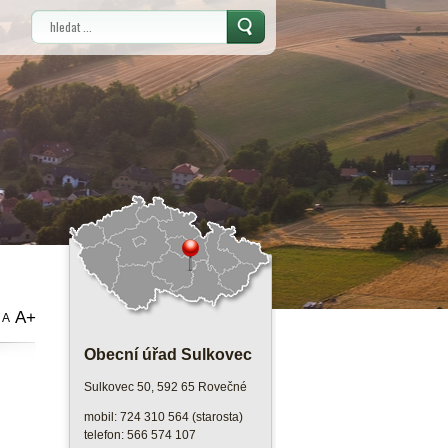
Vyhledávání
A+
A
Obecní úřad Sulkovec
Sulkovec 50, 592 65 Rovečné
mobil: 724 310 564 (starosta)
telefon: 566 574 107