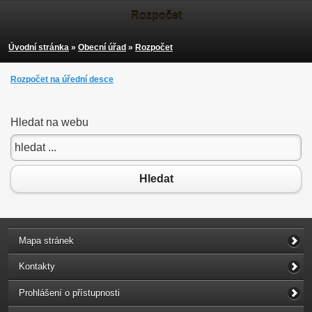
Rozpočet
Úvodní stránka
»
Obecní úřad
»
Rozpočet
Rozpočet na úřední desce
Hledat na webu
Hledat
Mapa stránek
Kontakty
Prohlášení o přístupnosti