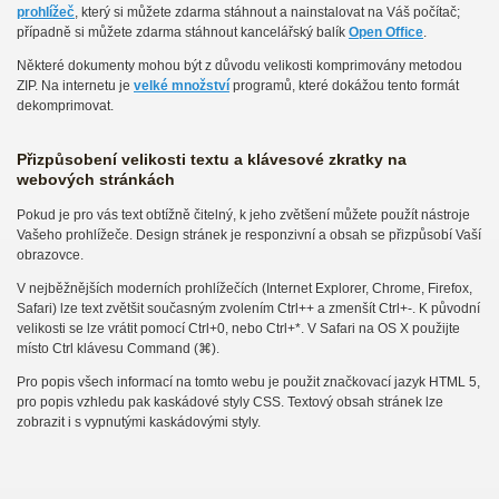
prohlížeč
, který si můžete zdarma stáhnout a nainstalovat na Váš počítač;
případně si můžete zdarma stáhnout kancelářský balík
Open Office
.
Některé dokumenty mohou být z důvodu velikosti komprimovány metodou
ZIP. Na internetu je
velké množství
programů, které dokážou tento formát
dekomprimovat.
Přizpůsobení velikosti textu a klávesové zkratky na
webových stránkách
Pokud je pro vás text obtížně čitelný, k jeho zvětšení můžete použít nástroje
Vašeho prohlížeče. Design stránek je responzivní a obsah se přizpůsobí Vaší
obrazovce.
V nejběžnějších moderních prohlížečích (Internet Explorer, Chrome, Firefox,
Safari) lze text zvětšit současným zvolením Ctrl++ a zmenšít Ctrl+-. K původní
velikosti se lze vrátit pomocí Ctrl+0, nebo Ctrl+*. V Safari na OS X použijte
místo Ctrl klávesu Command (⌘).
Pro popis všech informací na tomto webu je použit značkovací jazyk HTML 5,
pro popis vzhledu pak kaskádové styly CSS. Textový obsah stránek lze
zobrazit i s vypnutými kaskádovými styly.