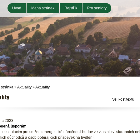
Úvod
Mapa stránek
Rejstřík
Pro seniory
 stránka
»
Aktuality
»
Aktuality
lity
Velikost textu:
dna 2023
zelená úsporám
ce k dotacím pro snížení energetické náročnosti budov ve vlastnictví starobních n
ních důchodců a osob pobírajících příspěvek na bydlení.