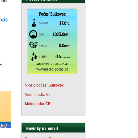
Více o počasí Sulkovec
Vodní nádrž Vír
Meteoradar ČR
Novinky na email