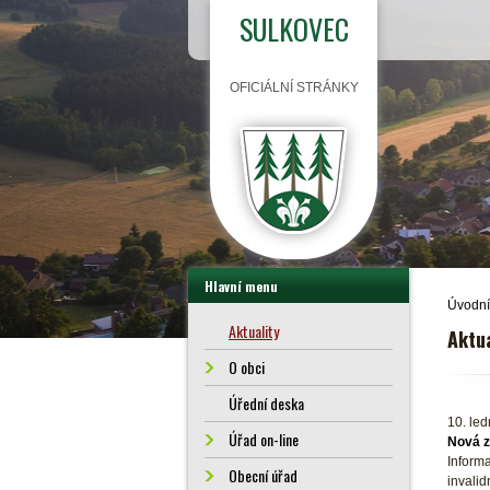
SULKOVEC
OFICIÁLNÍ STRÁNKY
Hlavní menu
Úvodní
Aktuality
Aktua
O obci
Úřední deska
10. le
Úřad on-line
Nová 
Informa
Obecní úřad
invalid