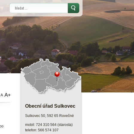
Vyhledávání
A+
A
Obecní úřad Sulkovec
Sulkovec 50, 592 65 Rovečné
mobil: 724 310 564 (starosta)
ebo
telefon: 566 574 107