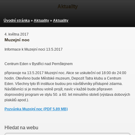
Aktuality
Úvodní stránka
»
Aktuality
»
Aktuality
4. května 2017
Muzejní noc
Informace k Muzejní noci 13.5.2017
Centrum Eden v Bystřici nad Pernštejnem
připravuje na 13.5.2017 Muzejní noc. Akce se uskuteční od 18:00 do 24:00
hodin. Otevřeno bude Městské muzeum, Depozit Tatra klubu a Centrum
Eden. Všechny tyto tři instituce budou pro návštěvníky přístupné zdarma.
Návštěvníci si je mohou volně projít, navíc v každé bude připraven
doprovodný program ve stylu 50. a 60. let minulého století (výstava dobových
plakátů apod.).
Pozvánka Muzejní noc (PDF 5.89 MB)
Hledat na webu