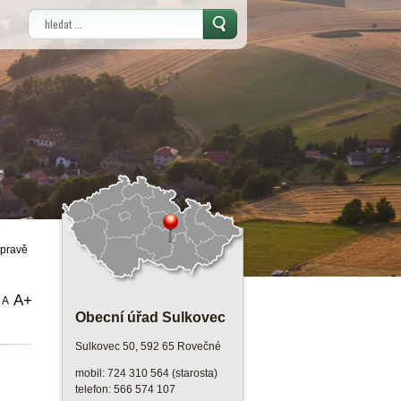
Vyhledávání
epravě
A+
A
Obecní úřad Sulkovec
Sulkovec 50, 592 65 Rovečné
mobil: 724 310 564 (starosta)
telefon: 566 574 107