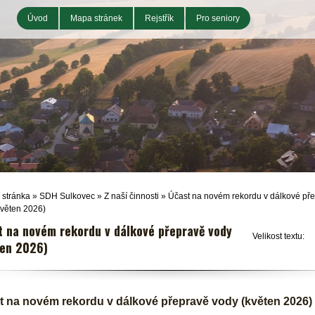
Úvod
Mapa stránek
Rejstřík
Pro seniory
 stránka
»
SDH Sulkovec
»
Z naší činnosti
»
Účast na novém rekordu v dálkové př
květen 2026)
t na novém rekordu v dálkové přepravě vody
Velikost textu:
ten 2026)
t na novém rekordu v dálkové přepravě vody (květen 2026)