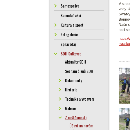
V sobo
Samospráva
vody. U
Svratk
Kalendář akcí
Boříno
Kultura a sport
Naše s
akci se
Fotogalerie
https:/
Zpravodaj
svratk
SDH Sulkovec
Aktuality SDH
Seznam členů SDH
Dokumenty
Historie
Technika a vybavení
Galerie
Z naší činnosti
Účast na novém