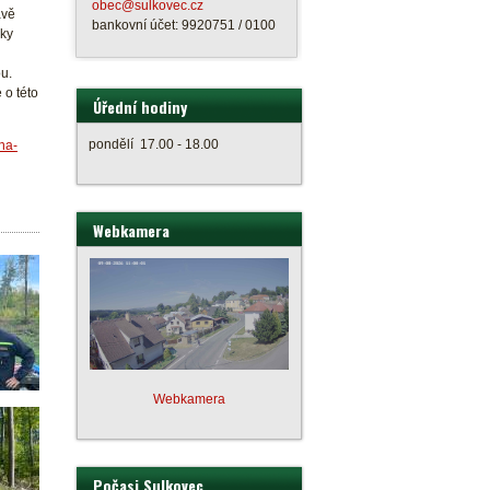
obec@sulkovec.cz
avě
bankovní účet: 9920751 / 0100
eky
u.
 o této
Úřední hodiny
pondělí 17.00 - 18.00
na-
Webkamera
Webkamera
Počasi Sulkovec