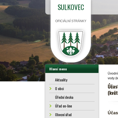
SULKOVEC
OFICIÁLNÍ STRÁNKY
Hlavní menu
Úvodní
vody (
Aktuality
Účas
O obci
(kvě
Úřední deska
Úřad on-line
Účas
Obecní úřad