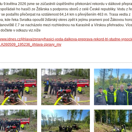
tu 9.května 2026 jsme se zúčastnili úspěšného překonání rekordu v dálkové přepr
spořádali ho hasiči ze Žďárska s podporou sborů z celé České republiky. Vodu z ř
y se podařilo přečerpat na vzdálenost 64,14 km s převýšením 463 m. Trasa vedla z
va, kde řeka Svratka opouští žďárský okres zpět k jejímu prameni pod Žákovou horo
tanoviště č.7 se nacházelo mezi rozhlednou na Karasíně a Vírskou přehradou. Více
 dočtete v odkazu viz.níže
/www.idnes.cz/jihlava/zpravy/hasici-voda-dalkova-preprava-rekord-tri-studne-vysoci
a.A260509_195236_jihlava-zpravy_mv