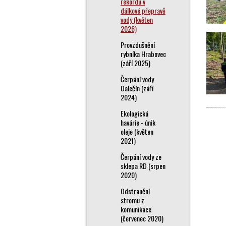
rekordu v
dálkové přepravě
vody (květen
2026)
Provzdušnění
rybníka Hrabovec
(září 2025)
Čerpání vody
Dalečín (září
2024)
Ekologická
havárie - únik
oleje (květen
2021)
Čerpání vody ze
sklepa RD (srpen
2020)
Odstranění
stromu z
komunikace
(červenec 2020)