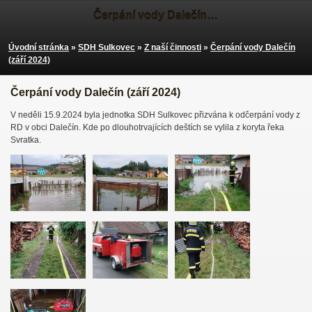
Čerpání vody Dalečín (září 2024)
Úvodní stránka
»
SDH Sulkovec
»
Z naší činnosti
»
Čerpání vody Dalečín
(září 2024)
Čerpání vody Dalečín (září 2024)
V neděli 15.9.2024 byla jednotka SDH Sulkovec přizvána k odčerpání vody z
RD v obci Dalečín. Kde po dlouhotrvajících deštích se vylila z koryta řeka
Svratka.