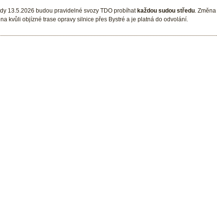
edy 13.5.2026 budou pravidelné svozy TDO probíhat
každou sudou středu
. Změna 
a kvůli objízné trase opravy silnice přes Bystré a je platná do odvolání.