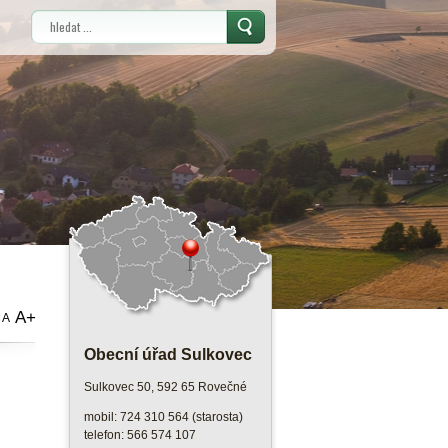
Vyhledávání
A+
A
Obecní úřad Sulkovec
Sulkovec 50, 592 65 Rovečné
mobil: 724 310 564 (starosta)
telefon: 566 574 107