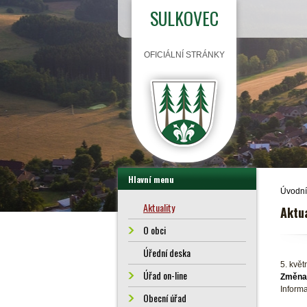
SULKOVEC
OFICIÁLNÍ STRÁNKY
Hlavní menu
Úvodní
Aktuality
Aktua
O obci
Úřední deska
5. kvě
Úřad on-line
Změna 
Inform
Obecní úřad