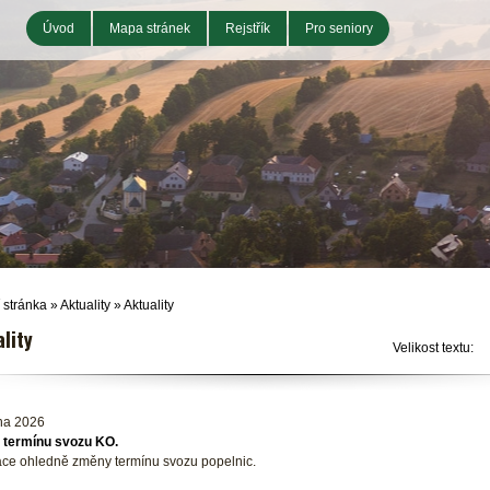
Úvod
Mapa stránek
Rejstřík
Pro seniory
 stránka
»
Aktuality
»
Aktuality
lity
Velikost textu:
tna 2026
termínu svozu KO.
ace ohledně změny termínu svozu popelnic.